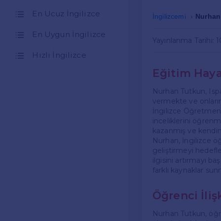
En Ucuz İngilizce
İngilizcemi
Nurhan 
En Uygun İngilizce
Yayınlanma Tarihi: 
Hızlı İngilizce
Eğitim Hayat
Nurhan Tutkun, Ispa
vermekte ve onların
İngilizce Öğretmenl
inceliklerini öğren
kazanmış ve kendini 
Nurhan, İngilizce öğ
geliştirmeyi hedeflem
ilgisini artırmayı ba
farklı kaynaklar su
Öğrenci İliş
Nurhan Tutkun, öğre