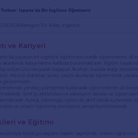
Tutkun: Isparta’da Bir İngilizce Öğretmeni
10.06.2026
Kategori: En Kolay İngilizce
ı ve Kariyeri
rta’da yaşayan bir İngilizce öğretmeni olarak öğrencilerine dil e
 akademik kariyerlerine katkıda bulunmaktadır. Eğitim hayatına
iği bölümünü okuyarak başlayan Nurhan, burada aldığı derslerle bi
miştir. Mezun olduktan sonra, çeşitli okullarda öğretmenlik yapa
geliştirmiştir.
retiminde yenilikçi yöntemler kullanarak öğrencilerinin dil beceri
ektedir. Sınıf içi aktiviteleri ve etkileşimli dersler ile öğrencile
şarmaktadır. Ayrıca, teknolojiyi eğitimde aktif olarak kullanarak, 
nmakta ve onların öğrenme süreçlerini zenginleştirmektedir.
kileri ve Eğitimi
ncileriyle kurduğu sağlam ilişkiler sayesinde, onların öğrenme 