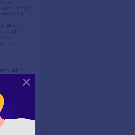
ıp, aynı
r öğrenme tarzı
elini en üst
ini dikkate
a ve onları
nslar
lmektedir.
rencilerinin
 dil bilgisi
Kapat
i ve eleştirel
ültürleri tanıma
re yer vererek
rinin dünya
efleri arasında