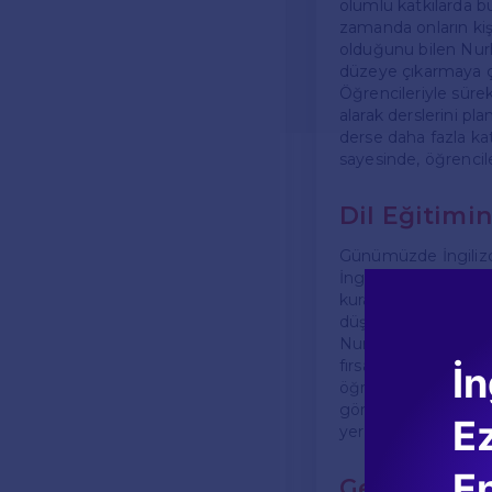
olumlu katkılarda b
zamanda onların kiş
olduğunu bilen Nurha
düzeye çıkarmaya ç
Öğrencileriyle sürekl
alarak derslerini p
derse daha fazla ka
sayesinde, öğrencile
Dil Eğitimi
Günümüzde İngilizce
İngilizce dil beceril
kurallarını öğrenmekl
düşünme gibi yeten
Nurhan, öğrencilerin
fırsatı sunduğunu an
İn
öğrencilerin dil öğr
görüşlerini genişlet
E
yer almaktadır.
En
Gelecek Hed