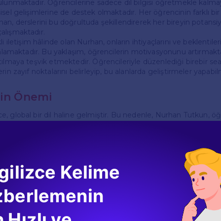
ulunmaktadır. Öğrencilerine sadece dil bilgisi öğretmekle kalmay
isel gelişimlerine de destek olmaktadır. Her öğrencinin farklı bi
n, derslerini bu doğrultuda şekillendirerek her bireyin potansiy
alışmaktadır.
i iletişim hâlinde olan Nurhan, onların ihtiyaçlarını ve beklentiler
lanlamaktadır. Bu yaklaşım, öğrencilerin motivasyonunu artırmakt
tılmaya teşvik etmektedir. Öğrencileriyle düzenlediği birebir sea
rin zayıf noktalarını belirleyip, bu alanlarda geliştirmeler yapabi
nin Önemi
, global bir dil haline gelmiştir. Bu nedenle, Nurhan Tutkun, öğ
erini geliştirmelerinin önemini vurgulamaktadır. Dil eğitimi, sadece
e sınırlı değildir; aynı zamanda kültürel anlayış, iletişim beceriler
ekleri de geliştirmeyi amaçlamaktadır.
e dilin sadece bir iletişim aracı olmadığını, aynı zamanda farklı k
latmaktadır. Bu bağlamda, derslerinde çeşitli kültürel etkinlikle
gilizce Kelime
enimlerini daha eğlenceli ve etkili hale getirmektedir. Öğrencile
mek, onları farklı bakış açılarıyla tanıştırmak Nurhan’ın temel hed
zberlemenin
 Hızlı ve
efleri