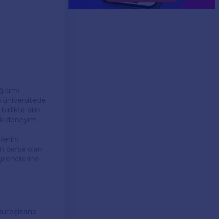
ğitimi
 üniversitede
rlikte dilin
rak deneyim
lerini
rin derse olan
öğrencilerine
süreçlerine