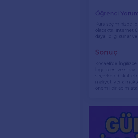
Öğrenci Yoruml
Kurs seçiminizde, da
olacaktır. İnternet
dayalı bilgi sunar ve
Sonuç
Kocaeli'de İngilizc
İngilizcesi ve sınav
seçerken dikkat etme
maliyeti yer almaktad
önemli bir adım atabi