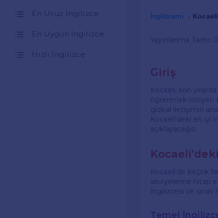
En Ucuz İngilizce
İngilizcemi
Kocaeli
En Uygun İngilizce
Yayınlanma Tarihi: 
Hızlı İngilizce
Giriş
Kocaeli, son yıllard
öğrenmek isteyen bir
global iletişimin ana
Kocaeli'deki en iyi 
açıklayacağız.
Kocaeli'deki
Kocaeli'de birçok far
seviyelerine hitap e
İngilizcesi ve sınav h
Temel İngilizc