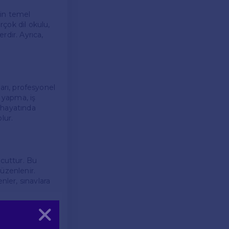
lin temel
rçok dil okulu,
rdir. Ayrıca,
ları, profesyonel
m yapma, iş
ş hayatında
lur.
evcuttur. Bu
üzenlenir.
nler, sınavlara
Kapat