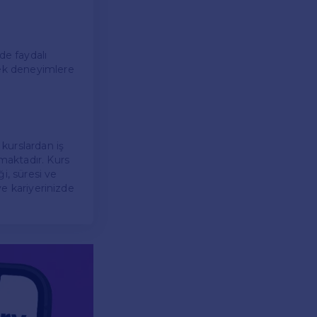
de faydalı
çek deneyimlere
kurslardan iş
lmaktadır. Kurs
i, süresi ve
ve kariyerinizde