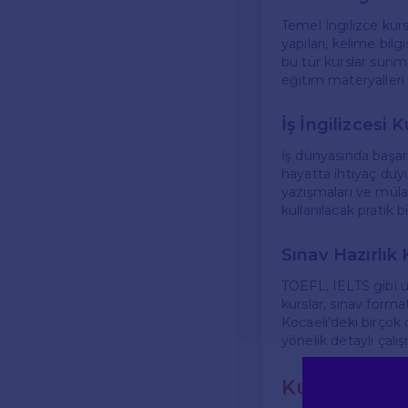
Temel İngilizce kurs
yapıları, kelime bil
bu tür kurslar sunma
eğitim materyalleri
İş İngilizcesi K
İş dünyasında başarıl
hayatta ihtiyaç duyu
yazışmaları ve mülak
kullanılacak pratik b
Sınav Hazırlık 
TOEFL, IELTS gibi ulu
kurslar, sınav form
Kocaeli'deki birçok 
yönelik detaylı çalı
Kurs Seçerk