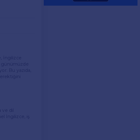
, İngilizce
zce, günümüzde
ıyor. Bu yazıda,
erektiğini
 ve dil
l İngilizce, iş