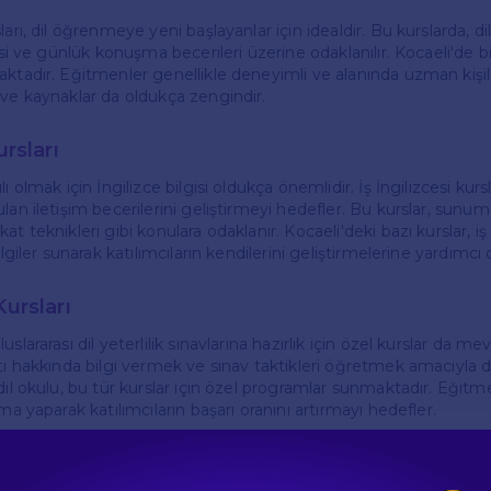
ları, dil öğrenmeye yeni başlayanlar için idealdir. Bu kurslarda, di
gisi ve günlük konuşma becerileri üzerine odaklanılır. Kocaeli'de bi
ktadır. Eğitmenler genellikle deneyimli ve alanında uzman kişile
 ve kaynaklar da oldukça zengindir.
ursları
ı olmak için İngilizce bilgisi oldukça önemlidir. İş İngilizcesi kurs
lan iletişim becerilerini geliştirmeyi hedefler. Bu kurslar, sunu
at teknikleri gibi konulara odaklanır. Kocaeli'deki bazı kurslar, i
ilgiler sunarak katılımcıların kendilerini geliştirmelerine yardımcı o
Kursları
slararası dil yeterlilik sınavlarına hazırlık için özel kurslar da m
atı hakkında bilgi vermek ve sınav taktikleri öğretmek amacıyla d
dil okulu, bu tür kurslar için özel programlar sunmaktadır. Eğitme
şma yaparak katılımcıların başarı oranını artırmayı hedefler.
en Dikkat Edilmesi Gerekenler