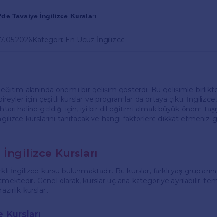
'de Tavsiye İngilizce Kursları
07.05.2026
Kategori: En Ucuz İngilizce
a eğitim alanında önemli bir gelişim gösterdi. Bu gelişimle birlikte
eyler için çeşitli kurslar ve programlar da ortaya çıktı. İngili
htarı haline geldiği için, iyi bir dil eğitimi almak büyük önem taş
İngilizce kurslarını tanıtacak ve hangi faktörlere dikkat etmeniz g
 İngilizce Kursları
klı İngilizce kursu bulunmaktadır. Bu kurslar, farklı yaş gruplarına
tmektedir. Genel olarak, kurslar üç ana kategoriye ayrılabilir: teme
azırlık kursları.
e Kursları