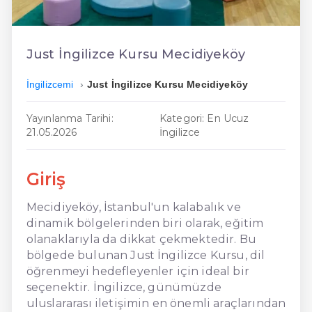
En Ucuz İngilizce
En Uygun İngilizce
Just İngilizce Kursu Mecidiyeköy
Hızlı İngilizce
İngilizcemi
Just İngilizce Kursu Mecidiyeköy
Yayınlanma Tarihi:
Kategori: En Ucuz
21.05.2026
İngilizce
Giriş
Mecidiyeköy, İstanbul'un kalabalık ve
dinamik bölgelerinden biri olarak, eğitim
olanaklarıyla da dikkat çekmektedir. Bu
bölgede bulunan Just İngilizce Kursu, dil
öğrenmeyi hedefleyenler için ideal bir
seçenektir. İngilizce, günümüzde
uluslararası iletişimin en önemli araçlarından