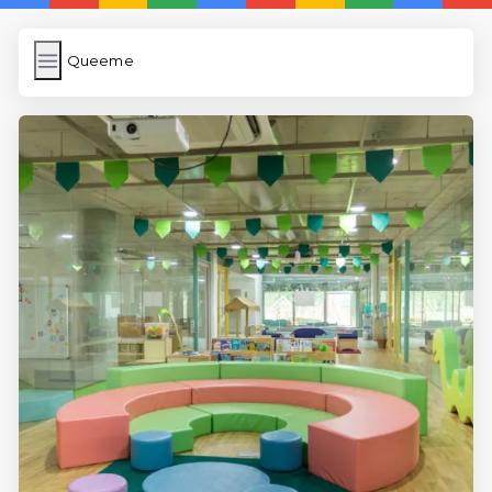
Queeme
Queeme
İngilizce Kelimeler Öğren
Karekod Oluşturma
WP Cache
Anasayfa
5 Günde İngilizce
İngilizce
Dil Eğitimi
En Hızlı İngilizce
En Kolay İngilizce