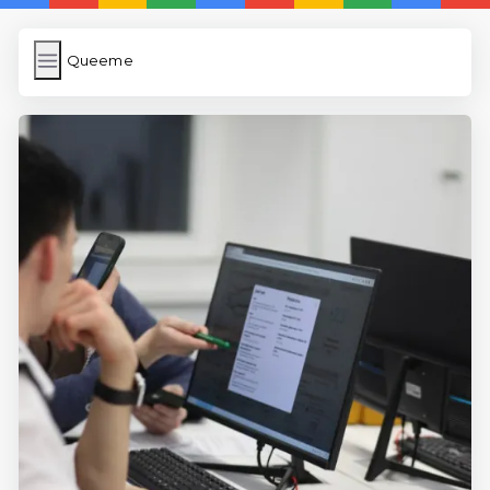
Queeme
Queeme
İngilizce Kelimeler Öğren
Karekod Oluşturma
WP Cache
Anasayfa
5 Günde İngilizce
İngilizce
Dil Eğitimi
En Hızlı İngilizce
En Kolay İngilizce