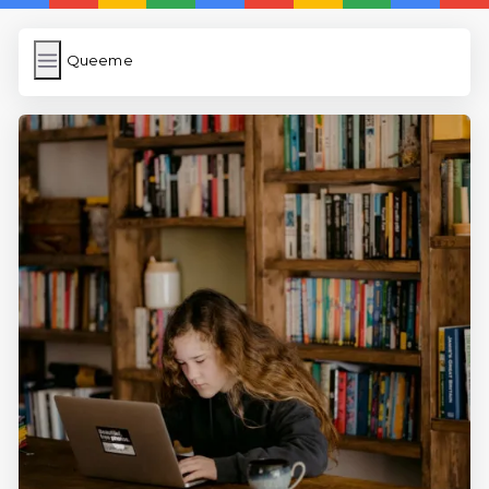
Queeme
Queeme
İngilizce Kelimeler Öğren
Karekod Oluşturma
WP Cache
Anasayfa
5 Günde İngilizce
İngilizce
Dil Eğitimi
En Hızlı İngilizce
En Kolay İngilizce