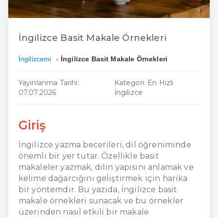
En Ucuz İngilizce
En Uygun İngilizce
İngilizce Basit Makale Örnekleri
Hızlı İngilizce
İngilizcemi
İngilizce Basit Makale Örnekleri
Yayınlanma Tarihi:
Kategori: En Hızlı
07.07.2026
İngilizce
Giriş
İngilizce yazma becerileri, dil öğreniminde
önemli bir yer tutar. Özellikle basit
makaleler yazmak, dilin yapısını anlamak ve
kelime dağarcığını geliştirmek için harika
bir yöntemdir. Bu yazıda, İngilizce basit
makale örnekleri sunacak ve bu örnekler
üzerinden nasıl etkili bir makale