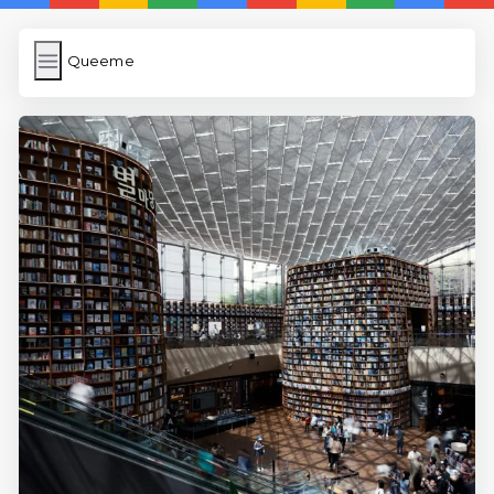
Queeme
Queeme
İngilizce Kelimeler Öğren
Karekod Oluşturma
WP Cache
Anasayfa
5 Günde İngilizce
İngilizce
Dil Eğitimi
En Hızlı İngilizce
En Kolay İngilizce