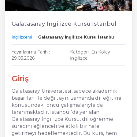
En Ucuz İngilizce
En Uygun İngilizce
Galatasaray İngilizce Kursu İstanbul
Hızlı İngilizce
İngilizcemi
Galatasaray İngilizce Kursu İstanbul
Yayınlanma Tarihi:
Kategori: En Kolay
29.05.2026
İngilizce
Giriş
Galatasaray Üniversitesi, sadece akademik
başarıları ile değil, aynı zamanda dil eğitimi
konusundaki öncü çalışmalarıyla da
tanınmaktadır. İstanbul'da yer alan
Galatasaray İngilizce Kursu, dil öğrenme
sürecini eğlenceli ve etkili bir hale
getirmeyi hedeflemektedir. Bu kurs, hem