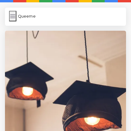
Queeme
Queeme
İngilizce Kelimeler Öğren
Karekod Oluşturma
WP Cache
Anasayfa
5 Günde İngilizce
İngilizce
Dil Eğitimi
En Hızlı İngilizce
En Kolay İngilizce