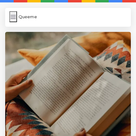
Queeme
Queeme
İngilizce Kelimeler Öğren
Karekod Oluşturma
WP Cache
Anasayfa
5 Günde İngilizce
İngilizce
Dil Eğitimi
En Hızlı İngilizce
En Kolay İngilizce